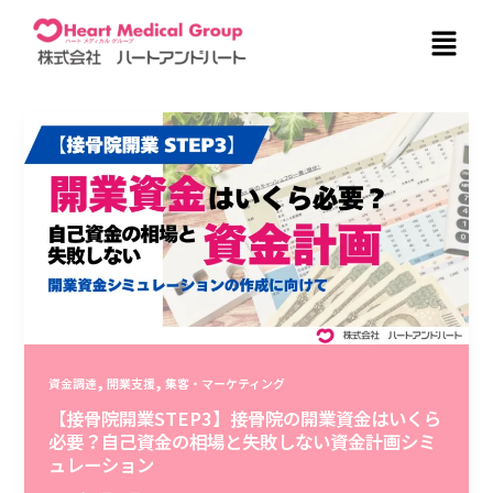
内
メ
容
ニ
を
ュ
ス
ー
キ
ッ
プ
,
,
資金調達
開業支援
集客・マーケティング
【接骨院開業STEP3】接骨院の開業資金はいくら
必要？自己資金の相場と失敗しない資金計画シミ
ュレーション