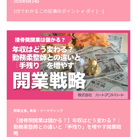
2026年6月24日
1分でわかるこの記事のポイント ✔ ポイ […]
,
開業支援
集客・マーケティング
【接骨院開業は儲かる？】年収はどう変わる？｜
勤務柔整師との違いと「手残り」を増やす開業戦
略