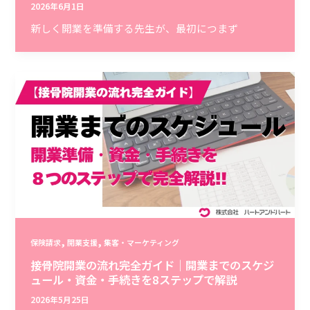
2026年6月1日
新しく開業を準備する先生が、最初につまず
,
,
保険請求
開業支援
集客・マーケティング
接骨院開業の流れ完全ガイド｜開業までのスケジ
ュール・資金・手続きを8ステップで解説
2026年5月25日