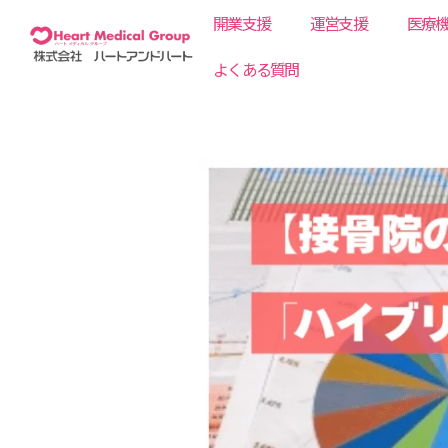
内
開業支援
運営支援
医療
容
を
よくある質問
ス
キ
ッ
プ