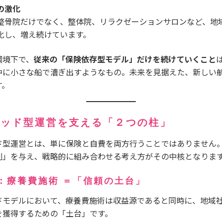
の激化
整骨院だけでなく、整体院、リラクゼーションサロンなど、地
化し、増え続けています。
環境下で、
従来の「保険依存型モデル」だけを続けていくこと
中に小さな船で漕ぎ出すようなもの。未来を見据えた、新しい
す。
リッド型運営を支える「２つの柱」
ド型運営とは、単に保険と自費を両方行うことではありません
割」を与え、戦略的に組み合わせる考え方がその中核となりま
：療養費施術 ＝「信頼の土台」
ドモデルにおいて、療養費施術は収益源であると同時に、地域
を獲得するための「土台」です。