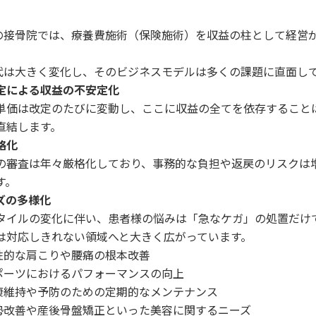
の接骨院では、療養費施術（保険施術）を収益の柱として経営
代は大きく変化し、そのビジネスモデルは多くの課題に直面し
定による収益の不安定化
単価は改定のたびに変動し、ここに収益の全てを依存すること
直結します。
格化
の審査は年々厳格化しており、事務的な負担や返戻のリスクは
す。
ズの多様化
タイルの変化に伴い、患者様の悩みは「急なケガ」の処置だけ
は対応しきれない領域へと大きく広がっています。
性的な肩こりや腰痛の根本改善
ポーツにおけるパフォーマンスの向上
康維持や予防のための定期的なメンテナンス
勢改善や産後骨盤矯正といった美容に関するニーズ