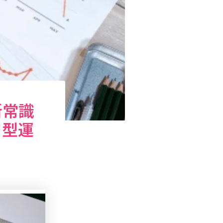
新常識
ド型運