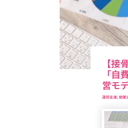
【接
「自
営モ
運用支援
,
開業