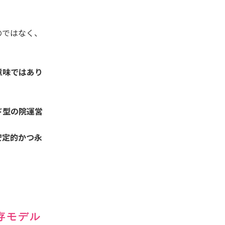
のではなく、
意味ではあり
ド型の院運営
安定的かつ永
存モデル