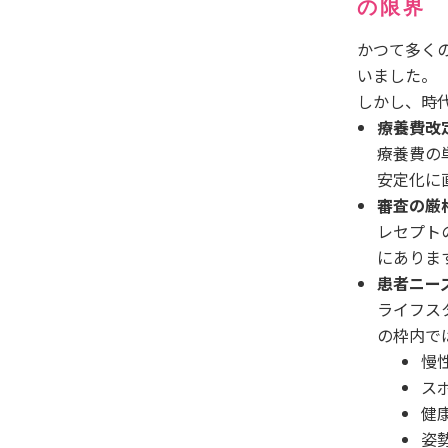
の限界
かつて多く
いました。
しかし、時
療養費改
療養費の
安定化に
審査の厳
レセプト
にありま
患者ニー
ライフス
の枠内で
慢
ス
健
姿