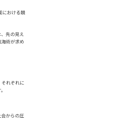
域における競
は、先の見え
航海術が求め
。それぞれに
す。
社会からの圧