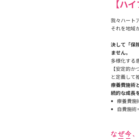
【ハイ
我々ハート
それを地域
決して「保
ません。
多様化する
【安定的か
と定義して
療養費施術
続的な成長
療養費施
自費施術
なぜ今