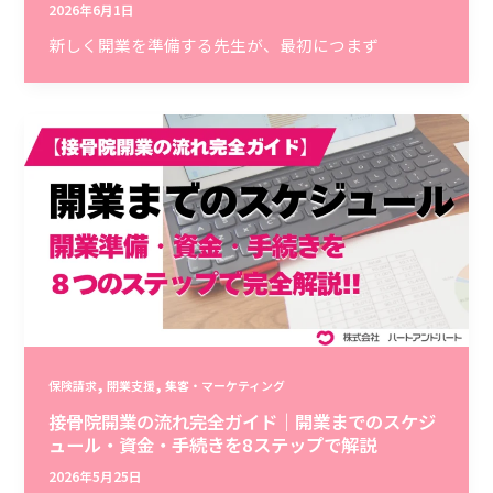
2026年6月1日
新しく開業を準備する先生が、最初につまず
,
,
保険請求
開業支援
集客・マーケティング
接骨院開業の流れ完全ガイド｜開業までのスケジ
ュール・資金・手続きを8ステップで解説
2026年5月25日