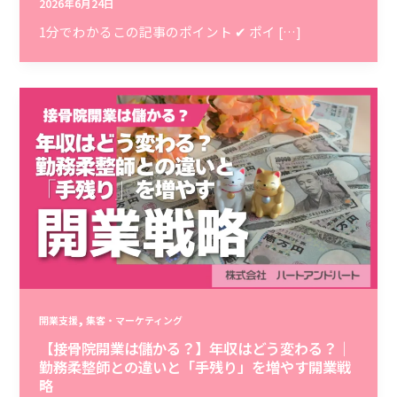
2026年6月24日
1分でわかるこの記事のポイント ✔ ポイ […]
,
開業支援
集客・マーケティング
【接骨院開業は儲かる？】年収はどう変わる？｜
勤務柔整師との違いと「手残り」を増やす開業戦
略