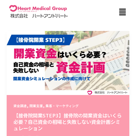
内
メ
容
ニ
を
ュ
ス
ー
キ
ッ
プ
,
,
資金調達
開業支援
集客・マーケティング
【接骨院開業STEP3】接骨院の開業資金はいくら
必要？自己資金の相場と失敗しない資金計画シミ
ュレーション