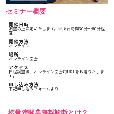
セミナー概要
開催日時
調整の上決定いたします。※所要時間30分～60分程
度
開催方法
オンライン
場所
オンライン面会
アクセス
日程調整後、オンライン面会用URLをお送りたしま
す。
申し込み方法
下記申し込みフォームより
接骨院開業無料診断とは？