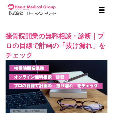
内
メ
容
ニ
を
ュ
ス
ー
キ
ッ
接骨院開業の無料相談・診断｜プ
プ
ロの目線で計画の「抜け漏れ」を
チェック