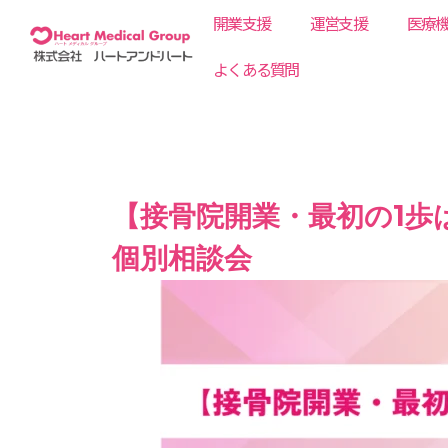
内
開業支援
運営支援
医療
容
を
よくある質問
ス
キ
ッ
プ
【接骨院開業・最初の1歩
個別相談会