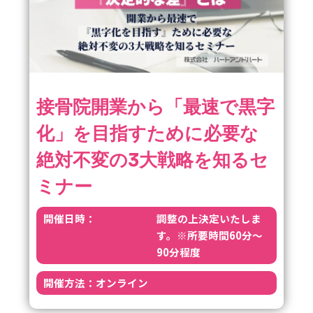
接骨院開業から「最速で黒字
化」を目指すために必要な
絶対不変の3大戦略を知るセ
ミナー
開催日時：
調整の上決定いたしま
す。※所要時間60分～
90分程度
開催方法：
オンライン