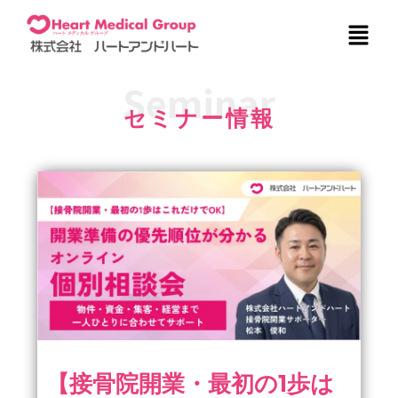
内
メ
容
ニ
を
ュ
ス
ー
Seminar
キ
セミナー情報
ッ
プ
【接骨院開業・最初の1歩は