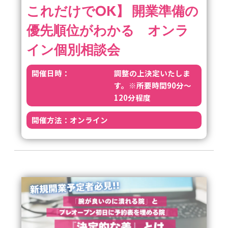
これだけでOK】 開業準備の
優先順位がわかる オンラ
イン個別相談会
開催日時：
調整の上決定いたしま
す。※所要時間90分～
120分程度
開催方法：
オンライン